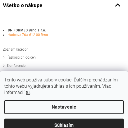
Všetko o nákupe
DN FORMED Brno s.r.o.
Hudcova 76a, 612 00 Brno
Zoznam kategórií
Ťažkosti pri dojčení
Konferencie
Zaujímavosti
Tento web používa súbory cookie. Ďalším prechádzaním
Edukačné materiály
tohto webu vyjadrujete súhlas s ich používaním. Viac
informácií
tu
.
Nastavenie
Vytvoril Shoptet
Súhlasím
Copyright 2026
Medela.sk
. Všetky práva vyhradené.