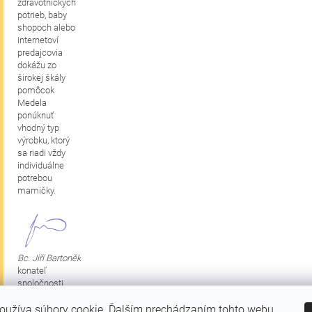
zdravotníckych
potrieb, baby
shopoch alebo
internetoví
predajcovia
dokážu zo
širokej škály
pomôcok
Medela
ponúknuť
vhodný typ
výrobku, ktorý
sa riadi vždy
individuálne
potrebou
mamičky.
Bc. Jiří Bartoněk
konateľ
spoločnosti
oužíva súbory cookie. Ďalším prechádzaním tohto webu