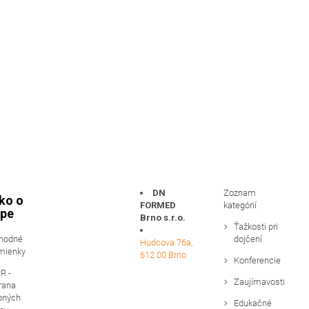
DN
Zoznam
ko o
FORMED
kategórií
pe
Brno s.r.o.
Ťažkosti pri
hodné
dojčení
Hudcova 76a,
mienky
612 00 Brno
Konferencie
R -
Zaujímavosti
rana
bných
Edukačné