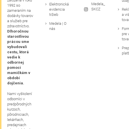
založená v roku
údaj
Medela_
Elektronická
1992 so
SKCZ
evidencia
Rek
zameraním na
tržieb
a vr
dodávky tovarov
tova
a služieb pre
Medela | O
zdravotníctvo.
nás
For
Dlhoročnou
pre 
starostlivou
tova
prácou sme
vybudovali
Prep
cestu, ktorá
plat
vedie k
odbornej
pomoci
mamičkám v
období
dojčenia.
Nami vyškolení
odborníci v
predpôrodných
kurzoch,
pôrodniciach,
lekárňach,
predajniach