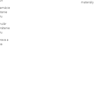
ov
materiály
lamácie
átenie
ru
mulár
vrátenie
ru
rava a
ba