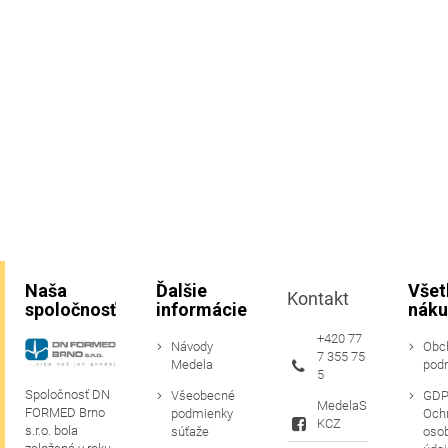
Naša
Ďalšie
Všet
Kontakt
spoločnosť
informácie
náku
+420 77
Návody
Obc
7 355 75
Medela
pod
5
Spoločnosť DN
Všeobecné
GDP
MedelaS
FORMED Brno
podmienky
Och
KCZ
s.r.o. bola
súťaže
oso