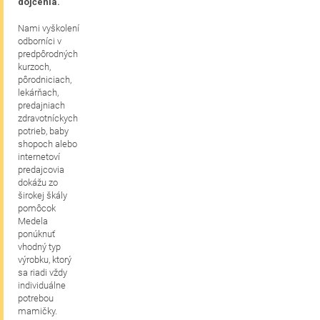
dojčenia.
Nami vyškolení
odborníci v
predpôrodných
kurzoch,
pôrodniciach,
lekárňach,
predajniach
zdravotníckych
potrieb, baby
shopoch alebo
internetoví
predajcovia
dokážu zo
širokej škály
pomôcok
Medela
ponúknuť
vhodný typ
výrobku, ktorý
sa riadi vždy
individuálne
potrebou
mamičky.