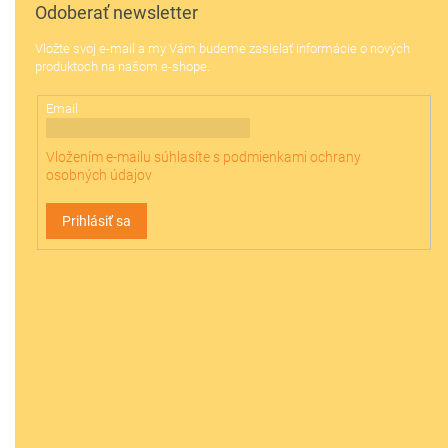
ä
Odoberať newsletter
t
Vložte svoj e-mail a my Vám budeme zasielať informácie o nových
i
produktoch na našom e-shope.
e
Email
Vložením e-mailu súhlasíte s
podmienkami ochrany
osobných údajov
Prihlásiť sa