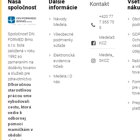
Naša
Ďalšie
Všet
Kontakt
spoločnosť
informácie
náku
+420 77
Návody
Obc
7 355 75
Medela
pod
5
Spoločnosť DN
Všeobecné
GDP
MedelaS
FORMED Brno
podmienky
Och
KCZ
s.r.o. bola
súťaže
oso
založená v roku
údaj
Medela_
Elektronická
1992 so
SKCZ
evidencia
Rek
zameraním na
tržieb
a vr
dodávky tovarov
tova
a služieb pre
Medela | O
zdravotníctvo.
nás
For
Dlhoročnou
pre 
starostlivou
tova
prácou sme
vybudovali
Prep
cestu, ktorá
plat
vedie k
odbornej
pomoci
mamičkám v
období