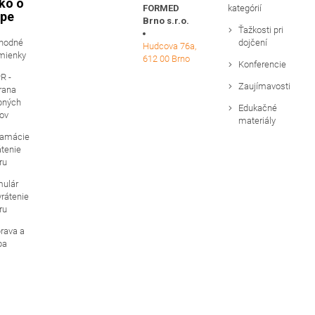
ko o
FORMED
kategórií
pe
Brno s.r.o.
Ťažkosti pri
hodné
dojčení
Hudcova 76a,
mienky
612 00 Brno
Konferencie
R -
Zaujímavosti
rana
bných
Edukačné
ov
materiály
lamácie
átenie
ru
mulár
vrátenie
ru
rava a
ba