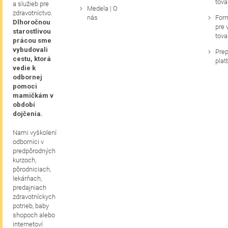
tova
a služieb pre
Medela | O
zdravotníctvo.
nás
For
Dlhoročnou
pre 
starostlivou
tova
prácou sme
vybudovali
Prep
cestu, ktorá
plat
vedie k
odbornej
pomoci
mamičkám v
období
dojčenia.
Nami vyškolení
odborníci v
predpôrodných
kurzoch,
pôrodniciach,
lekárňach,
predajniach
zdravotníckych
potrieb, baby
shopoch alebo
internetoví