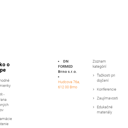
DN
Zoznam
ko o
FORMED
kategórií
pe
Brno s.r.o.
Ťažkosti pri
hodné
dojčení
Hudcova 76a,
mienky
612 00 Brno
Konferencie
R -
Zaujímavosti
rana
bných
Edukačné
ov
materiály
lamácie
átenie