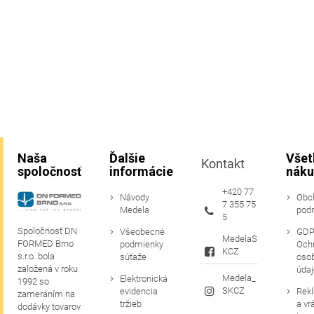
Naša
Ďalšie
Všet
Kontakt
spoločnosť
informácie
náku
+420 77
Návody
Obc
7 355 75
Medela
pod
5
Spoločnosť DN
Všeobecné
GDP
MedelaS
FORMED Brno
podmienky
Och
KCZ
s.r.o. bola
súťaže
oso
založená v roku
údaj
Medela_
Elektronická
1992 so
SKCZ
evidencia
Rek
zameraním na
tržieb
a vr
dodávky tovarov