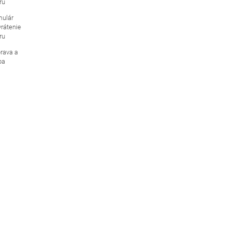
ru
mulár
vrátenie
ru
rava a
ba