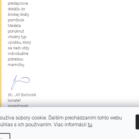
predajcovia
dokážu zo
širokej škály
pomôcok
Medela
ponúknuť
vhodný typ
výrobku, ktorý
sa riadi vždy
individuálne
potrebou
mamičky.
Bc. Jiří Bartoněk
konateľ
spoločnosti
oužíva súbory cookie. Ďalším prechádzaním tohto webu
súhlas s ich používaním. Viac informácií
tu
.