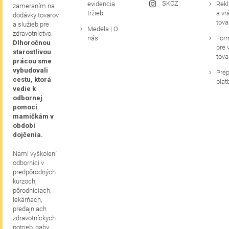
SKCZ
evidencia
Rek
zameraním na
tržieb
a vr
dodávky tovarov
tova
a služieb pre
Medela | O
zdravotníctvo.
nás
For
Dlhoročnou
pre 
starostlivou
tova
prácou sme
vybudovali
Prep
cestu, ktorá
plat
vedie k
odbornej
pomoci
mamičkám v
období
dojčenia.
Nami vyškolení
odborníci v
predpôrodných
kurzoch,
pôrodniciach,
lekárňach,
predajniach
zdravotníckych
potrieb, baby