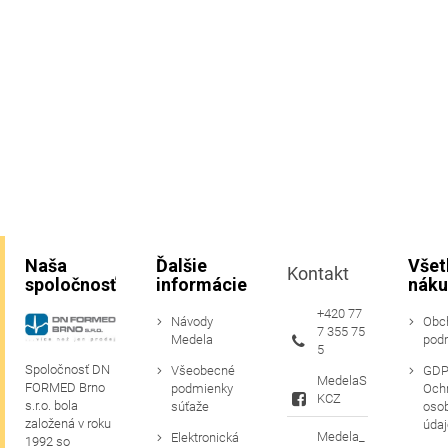
Naša
Ďalšie
Všet
Kontakt
spoločnosť
informácie
náku
+420 77
Návody
Obc
7 355 75
Medela
pod
5
Spoločnosť DN
Všeobecné
GDP
MedelaS
FORMED Brno
podmienky
Och
KCZ
s.r.o. bola
súťaže
oso
založená v roku
údaj
Medela_
Elektronická
1992 so