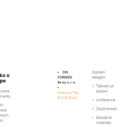
DN
Zoznam
ko o
FORMED
kategórií
pe
Brno s.r.o.
Ťažkosti pri
hodné
dojčení
Hudcova 76a,
mienky
612 00 Brno
Konferencie
R -
Zaujímavosti
rana
bných
Edukačné
ov
materiály