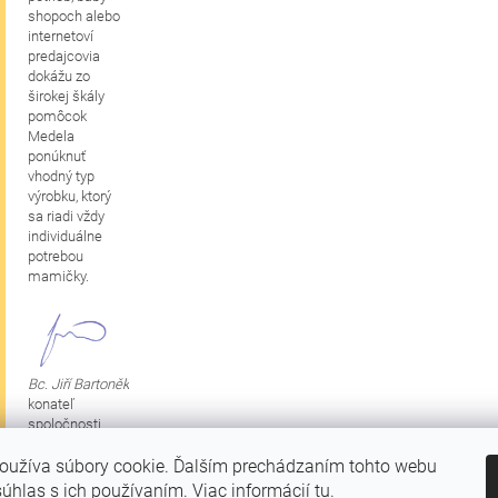
shopoch alebo
internetoví
predajcovia
dokážu zo
širokej škály
pomôcok
Medela
ponúknuť
vhodný typ
výrobku, ktorý
sa riadi vždy
individuálne
potrebou
mamičky.
Bc. Jiří Bartoněk
konateľ
spoločnosti
oužíva súbory cookie. Ďalším prechádzaním tohto webu
súhlas s ich používaním. Viac informácií
tu
.