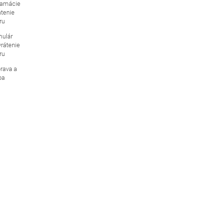
lamácie
átenie
ru
mulár
vrátenie
ru
rava a
ba