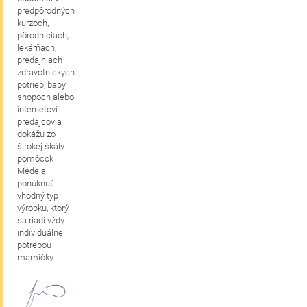
predpôrodných
kurzoch,
pôrodniciach,
lekárňach,
predajniach
zdravotníckych
potrieb, baby
shopoch alebo
internetoví
predajcovia
dokážu zo
širokej škály
pomôcok
Medela
ponúknuť
vhodný typ
výrobku, ktorý
sa riadi vždy
individuálne
potrebou
mamičky.