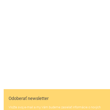
Z
á
p
ä
Odoberať newsletter
t
Vložte svoj e-mail a my Vám budeme zasielať informácie o nových
i