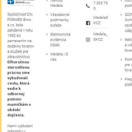
Návody
Obc
7 355 75
Medela
pod
5
Spoločnosť DN
Všeobecné
GDP
MedelaS
FORMED Brno
podmienky
Och
KCZ
s.r.o. bola
súťaže
oso
založená v roku
údaj
Medela_
Elektronická
1992 so
SKCZ
evidencia
Rek
zameraním na
tržieb
a vr
dodávky tovarov
tova
a služieb pre
Medela | O
zdravotníctvo.
nás
For
Dlhoročnou
pre 
starostlivou
tova
prácou sme
vybudovali
Prep
cestu, ktorá
plat
vedie k
odbornej
pomoci
mamičkám v
období
dojčenia.
Nami vyškolení
odborníci v