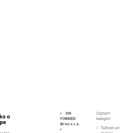
DN
Zoznam
ko o
FORMED
kategórií
pe
Brno s.r.o.
Ťažkosti pri