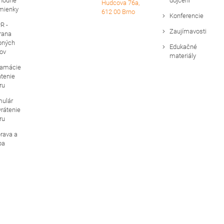
hodné
dojčení
Hudcova 76a,
mienky
612 00 Brno
Konferencie
R -
Zaujímavosti
rana
bných
Edukačné
ov
materiály
lamácie
átenie
ru
mulár
vrátenie
ru
rava a
ba