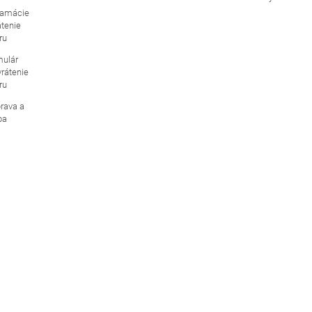
lamácie
átenie
ru
mulár
vrátenie
ru
rava a
ba