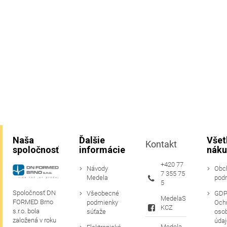
Naša
Ďalšie
Všet
Kontakt
spoločnosť
informácie
náku
+420 77
Návody
Obc
7 355 75
Medela
pod
5
Spoločnosť DN
Všeobecné
GDP
MedelaS
FORMED Brno
podmienky
Och
KCZ
s.r.o. bola
súťaže
oso
založená v roku
údaj
Medela_