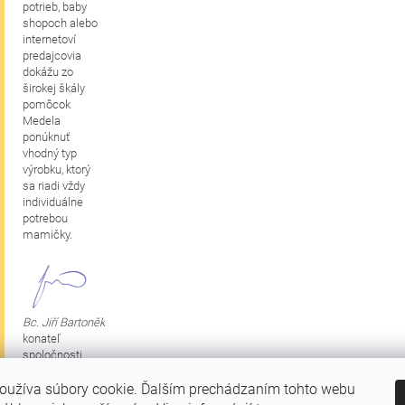
potrieb, baby
shopoch alebo
internetoví
predajcovia
dokážu zo
širokej škály
pomôcok
Medela
ponúknuť
vhodný typ
výrobku, ktorý
sa riadi vždy
individuálne
potrebou
mamičky.
Bc. Jiří Bartoněk
konateľ
spoločnosti
oužíva súbory cookie. Ďalším prechádzaním tohto webu