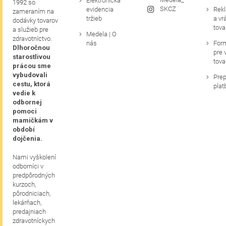
Elektronická
1992 so
SKCZ
evidencia
Rek
zameraním na
tržieb
a vr
dodávky tovarov
tova
a služieb pre
Medela | O
zdravotníctvo.
nás
For
Dlhoročnou
pre 
starostlivou
tova
prácou sme
vybudovali
Prep
cestu, ktorá
plat
vedie k
odbornej
pomoci
mamičkám v
období
dojčenia.
Nami vyškolení
odborníci v
predpôrodných
kurzoch,
pôrodniciach,
lekárňach,
predajniach
zdravotníckych