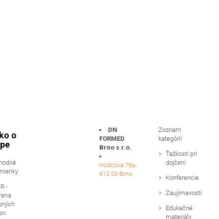
DN
Zoznam
ko o
FORMED
kategórií
pe
Brno s.r.o.
Ťažkosti pri
hodné
dojčení
Hudcova 76a,
mienky
612 00 Brno
Konferencie
R -
Zaujímavosti
rana
bných
Edukačné
ov
materiály