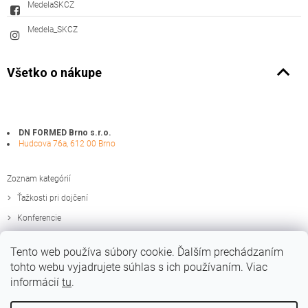
MedelaSKCZ
Medela_SKCZ
Všetko o nákupe
DN FORMED Brno s.r.o.
Hudcova 76a, 612 00 Brno
Zoznam kategórií
Ťažkosti pri dojčení
Konferencie
Zaujímavosti
Tento web používa súbory cookie. Ďalším prechádzaním
Edukačné materiály
tohto webu vyjadrujete súhlas s ich používaním. Viac
informácií
tu
.