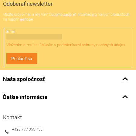
ä
Odoberať newsletter
t
Vložte svoj e-mail a my Vám budeme zasielať informácie o nových produktoch
i
na našom e-shope.
e
Email
Vložením e-mailu súhlasíte s
podmienkami ochrany osobných údajov
Prihlásiť sa
Naša spoločnosť
Ďalšie informácie
Kontakt
+420 777 355 755