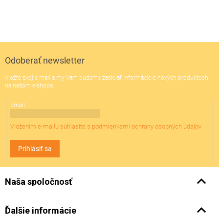
Z
á
p
ä
Odoberať newsletter
t
Vložte svoj e-mail a my Vám budeme zasielať informácie o nových produktoch
i
na našom e-shope.
e
Email
Vložením e-mailu súhlasíte s
podmienkami ochrany osobných údajov
Prihlásiť sa
Naša spoločnosť
Ďalšie informácie