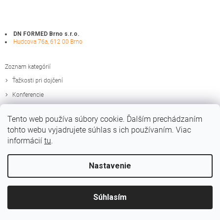
DN FORMED Brno s.r.o.
Hudcova 76a, 612 00 Brno
Zoznam kategórií
Ťažkosti pri dojčení
Konferencie
Zaujímavosti
Tento web používa súbory cookie. Ďalším prechádzaním
Edukačné materiály
tohto webu vyjadrujete súhlas s ich používaním. Viac
informácií
tu
.
Nastavenie
Vytvoril Shoptet
Súhlasím
Copyright 2026
Medela.sk
. Všetky práva vyhradené.