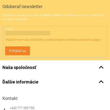
p
ä
Odoberať newsletter
t
Vložte svoj e-mail a my Vám budeme zasielať informácie o nových produktoch
i
na našom e-shope.
e
Email
Vložením e-mailu súhlasíte s
podmienkami ochrany osobných údajov
Prihlásiť sa
Naša spoločnosť
Ďalšie informácie
Kontakt
+420 777 355 755