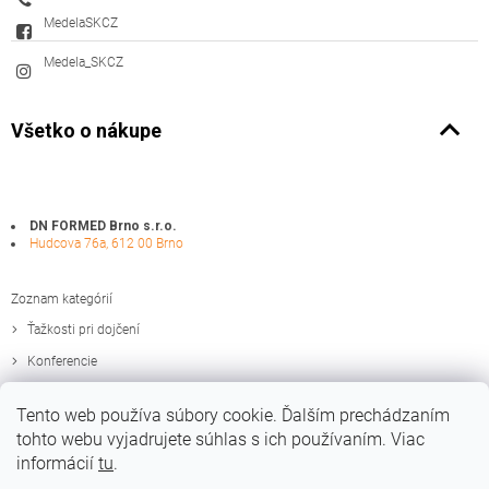
MedelaSKCZ
Medela_SKCZ
Všetko o nákupe
DN FORMED Brno s.r.o.
Hudcova 76a, 612 00 Brno
Zoznam kategórií
Ťažkosti pri dojčení
Konferencie
Zaujímavosti
Tento web používa súbory cookie. Ďalším prechádzaním
Edukačné materiály
tohto webu vyjadrujete súhlas s ich používaním. Viac
informácií
tu
.