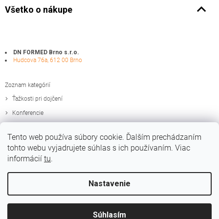
Všetko o nákupe
DN FORMED Brno s.r.o.
Hudcova 76a, 612 00 Brno
Zoznam kategórií
Ťažkosti pri dojčení
Konferencie
Zaujímavosti
Tento web používa súbory cookie. Ďalším prechádzaním
Edukačné materiály
tohto webu vyjadrujete súhlas s ich používaním. Viac
informácií
tu
.
Nastavenie
Vytvoril Shoptet
Súhlasím
Copyright 2026
Medela.sk
. Všetky práva vyhradené.