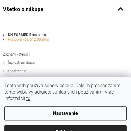
Všetko o nákupe
DN FORMED Brno s.r.o.
Hudcova 76a, 612 00 Brno
Zoznam kategórií
Ťažkosti pri dojčení
Konferencie
Zaujímavosti
Tento web používa súbory cookie. Ďalším prechádzaním
Edukačné materiály
tohto webu vyjadrujete súhlas s ich používaním. Viac
informácií
tu
.
Nastavenie
Vytvoril Shoptet