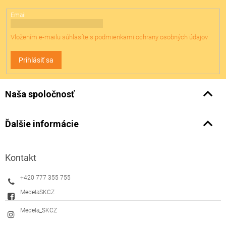
e
Email
Vložením e-mailu súhlasíte s
podmienkami ochrany osobných údajov
Prihlásiť sa
Naša spoločnosť
Ďalšie informácie
Kontakt
+420 777 355 755
MedelaSKCZ
Medela_SKCZ