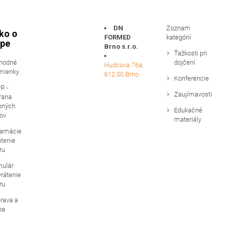
DN
Zoznam
ko o
FORMED
kategórií
pe
Brno s.r.o.
Ťažkosti pri
hodné
dojčení
Hudcova 76a,
mienky
612 00 Brno
Konferencie
R -
Zaujímavosti
rana
bných
Edukačné
ov
materiály
lamácie
átenie
ru
mulár
vrátenie
ru
rava a
ba