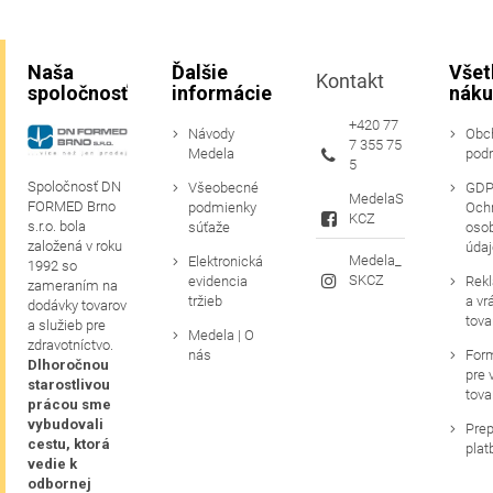
Naša
Ďalšie
Všet
Kontakt
spoločnosť
informácie
náku
+420 77
Návody
Obc
7 355 75
Medela
pod
5
Spoločnosť DN
Všeobecné
GDP
MedelaS
FORMED Brno
podmienky
Och
KCZ
s.r.o. bola
súťaže
oso
založená v roku
údaj
Medela_
Elektronická
1992 so
SKCZ
evidencia
Rek
zameraním na
tržieb
a vr
dodávky tovarov
tova
a služieb pre
Medela | O
zdravotníctvo.
nás
For
Dlhoročnou
pre 
starostlivou
tova
prácou sme
vybudovali
Prep
cestu, ktorá
plat
vedie k
odbornej