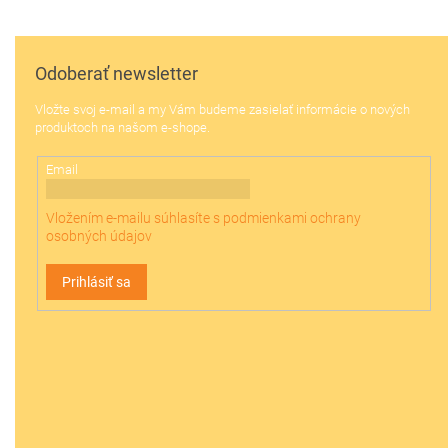
Z
á
p
ä
Odoberať newsletter
t
Vložte svoj e-mail a my Vám budeme zasielať informácie o nových
i
produktoch na našom e-shope.
e
Email
Vložením e-mailu súhlasíte s
podmienkami ochrany
osobných údajov
Prihlásiť sa