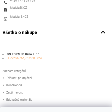
+420 777 355 755
MedelaSKCZ
Medela_SKCZ
Všetko o nákupe
DN FORMED Brno s.r.o.
Hudcova 76a, 612 00 Brno
Zoznam kategórií
Ťažkosti pri dojčení
Konferencie
Zaujímavosti
Edukačné materiály