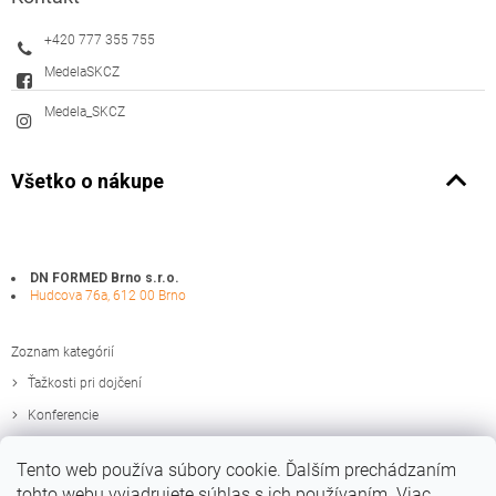
+420 777 355 755
MedelaSKCZ
Medela_SKCZ
Všetko o nákupe
DN FORMED Brno s.r.o.
Hudcova 76a, 612 00 Brno
Zoznam kategórií
Ťažkosti pri dojčení
Konferencie
Zaujímavosti
Tento web používa súbory cookie. Ďalším prechádzaním
Edukačné materiály
tohto webu vyjadrujete súhlas s ich používaním. Viac