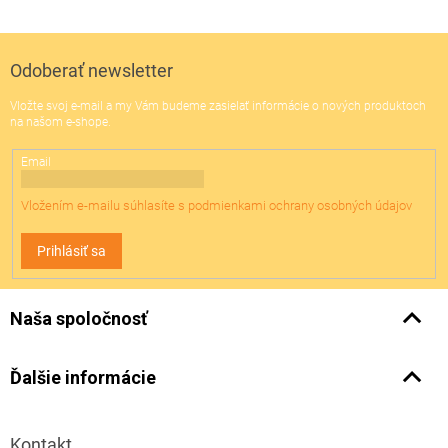
Z
á
p
ä
Odoberať newsletter
t
Vložte svoj e-mail a my Vám budeme zasielať informácie o nových produktoch
i
na našom e-shope.
e
Email
Vložením e-mailu súhlasíte s
podmienkami ochrany osobných údajov
Prihlásiť sa
Naša spoločnosť
Ďalšie informácie
Kontakt