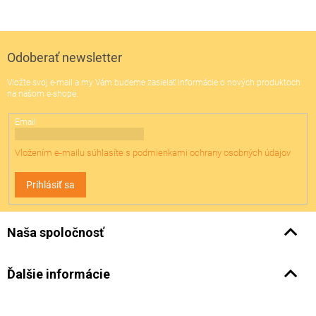
Z
á
p
ä
Odoberať newsletter
t
Vložte svoj e-mail a my Vám budeme zasielať informácie o nových produktoch
i
na našom e-shope.
e
Email
Vložením e-mailu súhlasíte s
podmienkami ochrany osobných údajov
Prihlásiť sa
Naša spoločnosť
Ďalšie informácie