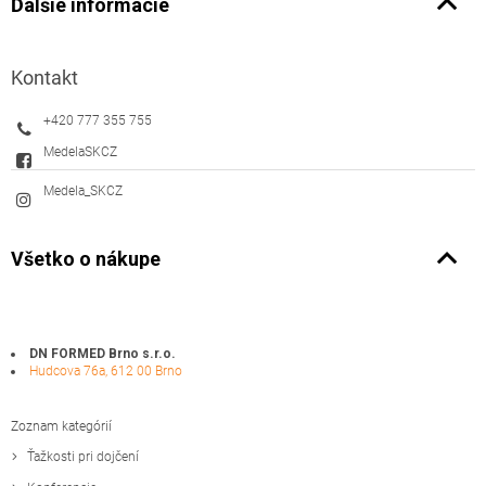
Ďalšie informácie
Kontakt
+420 777 355 755
MedelaSKCZ
Medela_SKCZ
Všetko o nákupe
DN FORMED Brno s.r.o.
Hudcova 76a, 612 00 Brno
Zoznam kategórií
Ťažkosti pri dojčení