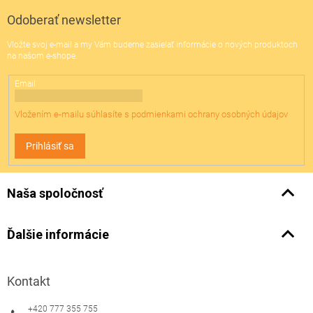
p
ä
Odoberať newsletter
t
Vložte svoj e-mail a my Vám budeme zasielať informácie o nových produktoch
i
na našom e-shope.
e
Email
Vložením e-mailu súhlasíte s
podmienkami ochrany osobných údajov
Prihlásiť sa
Naša spoločnosť
Ďalšie informácie
Kontakt
+420 777 355 755