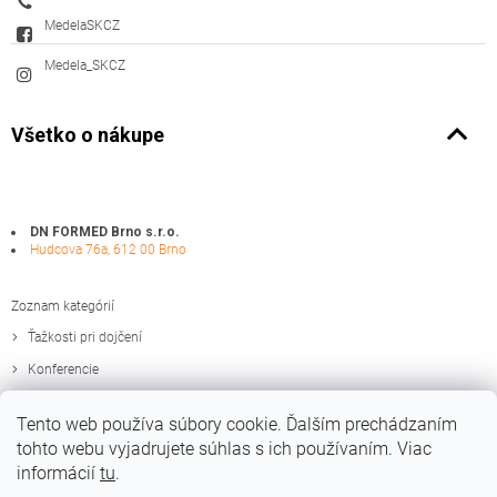
MedelaSKCZ
Medela_SKCZ
Všetko o nákupe
DN FORMED Brno s.r.o.
Hudcova 76a, 612 00 Brno
Zoznam kategórií
Ťažkosti pri dojčení
Konferencie
Zaujímavosti
Tento web používa súbory cookie. Ďalším prechádzaním
Edukačné materiály
tohto webu vyjadrujete súhlas s ich používaním. Viac
informácií
tu
.